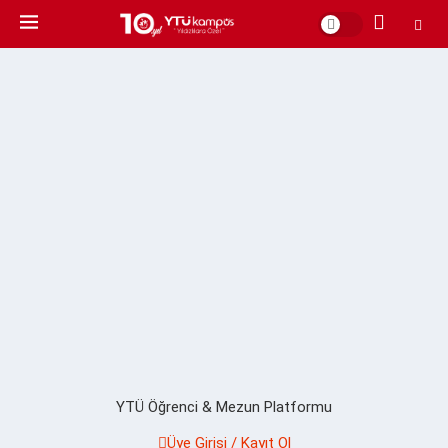
YTÜ Öğrenci & Mezun Platformu
Üye Girişi / Kayıt Ol