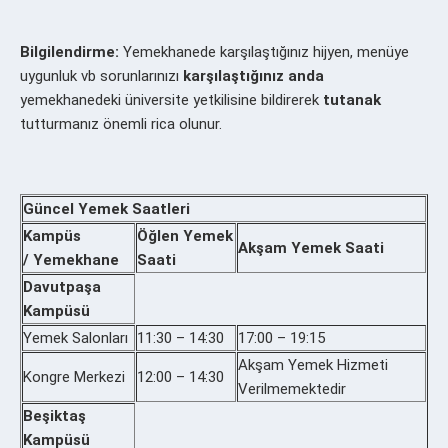
Bilgilendirme:
Yemekhanede karşılaştığınız hijyen, menüye
uygunluk vb sorunlarınızı
karşılaştığınız anda
yemekhanedeki üniversite yetkilisine bildirerek
tutanak
tutturmanız önemli rica olunur.
Güncel Yemek Saatleri
Kampüs
Öğlen Yemek
Akşam Yemek Saati
/ Yemekhane
Saati
Davutpaşa
Kampüsü
Yemek Salonları
11:30 – 14:30
17:00 – 19:15
Akşam Yemek Hizmeti
Kongre Merkezi
12:00 – 14:30
Verilmemektedir
Beşiktaş
Kampüsü