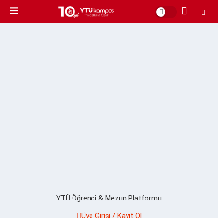
YTÜ Öğrenci & Mezun Platformu
Üye Girişi / Kayıt Ol