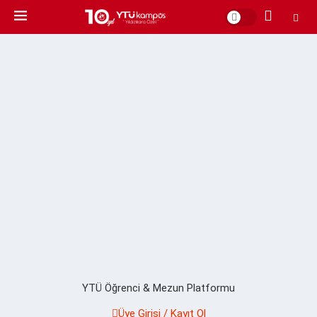
YTÜ Öğrenci & Mezun Platformu
Üye Girişi / Kayıt Ol