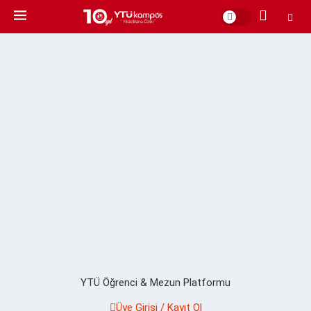
YTÜ Öğrenci & Mezun Platformu
Üye Girişi / Kayıt Ol