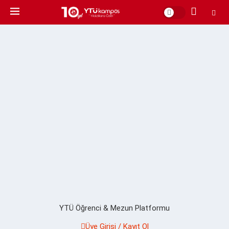
YTÜ Öğrenci & Mezun Platformu
Üye Girişi / Kayıt Ol