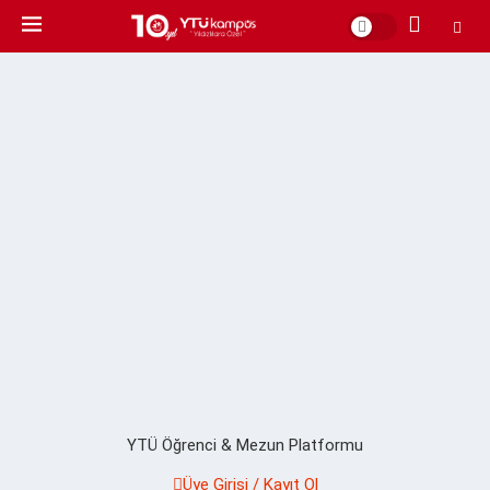
YTÜ Öğrenci & Mezun Platformu
Üye Girişi / Kayıt Ol