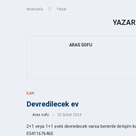
Anasayfa
Yazar
YAZA
ARAS SOFU
İLAN
Devredilecek ev
Aras sofu
20 Şubat 2024
2+1 veya 1+1 evini devredecek varsa benimle iletişim ku
05411676460