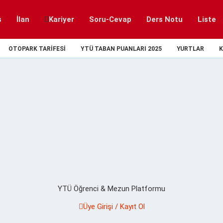
s
İlan
Kariyer
Soru-Cevap
Ders Notu
Liste
OTOPARK TARIFESI
YTÜ TABAN PUANLARI 2025
YURTLAR
K
YTÜ Öğrenci & Mezun Platformu
Üye Girişi / Kayıt Ol