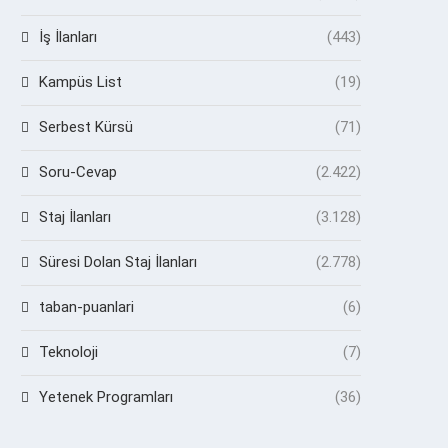
İş İlanları
(443)
Kampüs List
(19)
Serbest Kürsü
(71)
Soru-Cevap
(2.422)
Staj İlanları
(3.128)
Süresi Dolan Staj İlanları
(2.778)
taban-puanlari
(6)
Teknoloji
(7)
Yetenek Programları
(36)