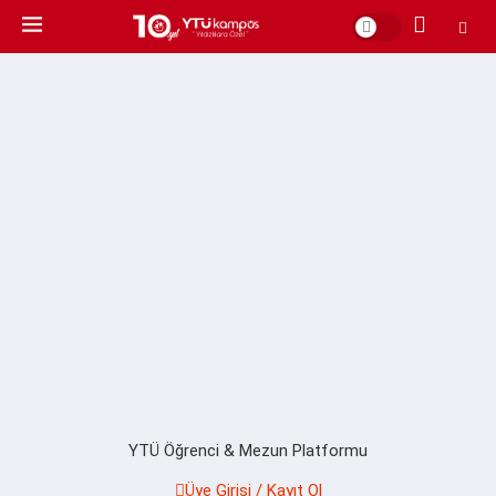
YTÜ Öğrenci & Mezun Platformu
Üye Girişi / Kayıt Ol