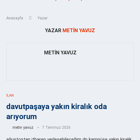
Anasayfa
Yazar
YAZAR
METIN YAVUZ
METIN YAVUZ
İLAN
davutpaşaya yakın kiralık oda
arıyorum
metin yavuz
7 Temmuz 2026
ağustostan itbaren yerleşebileceğim dp kampüse yakın kiralık