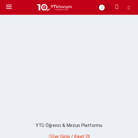
YTÜ Öğrenci & Mezun Platformu
Üye Girişi / Kayıt Ol