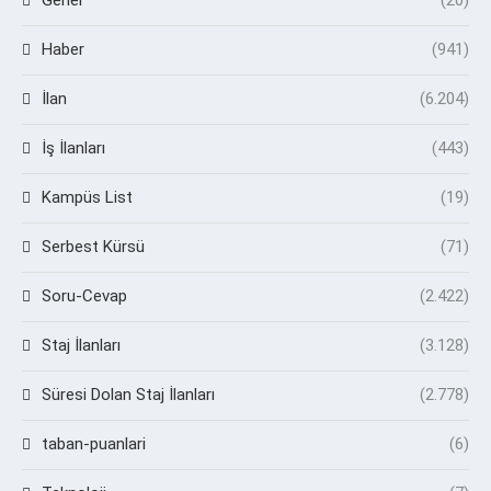
Genel
(20)
Haber
(941)
İlan
(6.204)
İş İlanları
(443)
Kampüs List
(19)
Serbest Kürsü
(71)
Soru-Cevap
(2.422)
Staj İlanları
(3.128)
Süresi Dolan Staj İlanları
(2.778)
taban-puanlari
(6)