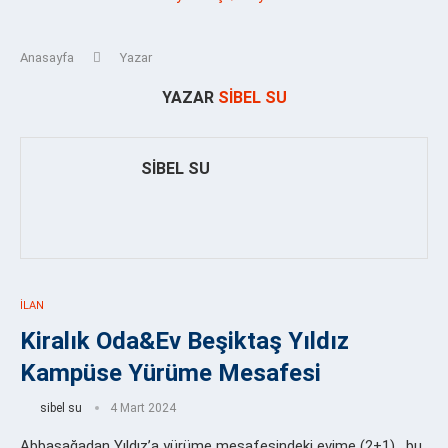
Anasayfa
Yazar
YAZAR
SIBEL SU
SIBEL SU
İLAN
Kiralık Oda&Ev Beşiktaş Yıldız
Kampüse Yürüme Mesafesi
sibel su
4 Mart 2024
Abbasağadan Yıldız’a yürüme mesafesindeki evime (2+1) , bu