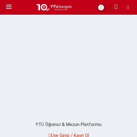
YTÜ Öğrenci & Mezun Platformu
Üye Girişi / Kayıt Ol