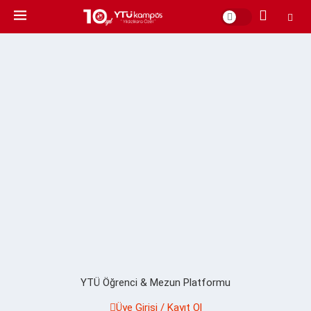
YTÜ Öğrenci & Mezun Platformu
Üye Girişi / Kayıt Ol