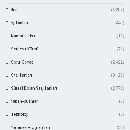
İlan
(6.204)
İş İlanları
(443)
Kampüs List
(19)
Serbest Kürsü
(71)
Soru-Cevap
(2.422)
Staj İlanları
(3.128)
Süresi Dolan Staj İlanları
(2.778)
taban-puanlari
(6)
Teknoloji
(7)
Yetenek Programları
(36)