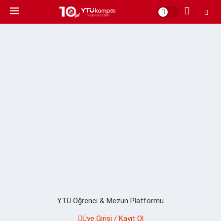
YTÜ Öğrenci & Mezun Platformu
Üye Girişi / Kayıt Ol