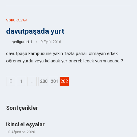
SORU-CEVAP
davutpaşada yurt
yerligurbetci
9 Eylül 2016
davutpaşa kampüsüne yakın fazla pahalı olmayan erkek
öğrenci yurdu veya kalacak yer önerebilecek varmı acaba ?
1
…
200
201
202
Son İçerikler
ikinci el eşyalar
10 Ağustos 2026