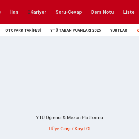
s
İlan
Kariyer
Soru-Cevap
Ders Notu
Liste
OTOPARK TARIFESI
YTÜ TABAN PUANLARI 2025
YURTLAR
K
YTÜ Öğrenci & Mezun Platformu
Üye Girişi / Kayıt Ol