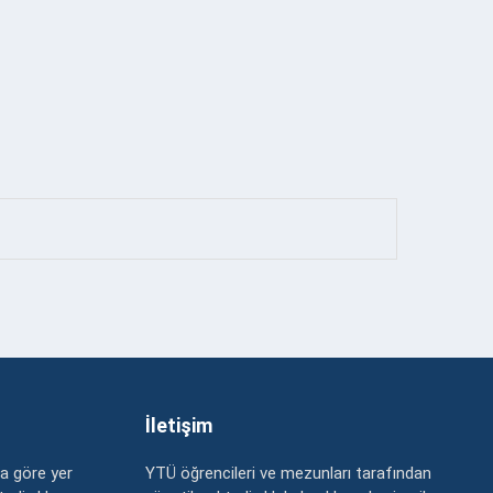
İletişim
a göre yer
YTÜ öğrencileri ve mezunları tarafından