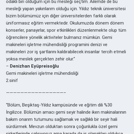
odaklı biri olduğum için bu mesleği seçtim. Ailemde de bu
mesleği yapan yakınlarım olduğu için. Yıldız teknik üniversitesi
bizim bölümümüz için diğer üniversitelerden farklı olarak
üniformasız eğitim vermektedir. Okulumuzda dönem dönem
konserler, panayırlar, spor etkinlikleri düzenlenmekte olup tüm
öğrencilere yönelik aktiviteler bulmanız mümkün. Gemi
makineleri işletme mühendisliği programini denizi ve
makineleri zor iş şartlarını kaldırabilecek insanlar tercih etmeli
yoksa meslek gerçekten zehir olur.”
–
Denizhan Eyüpreisoğlu
Gemi makineleri işletme mühendisliği
2.sinif
————————————————–
“Bölüm, Beşiktaş-Yıldız kampüsünde ve eğitim dili %30
İngilizce. Bölümün amacı gemi seyir halinde iken makinalarının
bakım onarım tutumunu sağlamak ve sağlıklı bir seyir hali
sürdürmek. Mevzun olduktan sonra çoğunlukla özel gemi
şirketlerinde çalışıyoruz ama karada da iş olanakları oldukça