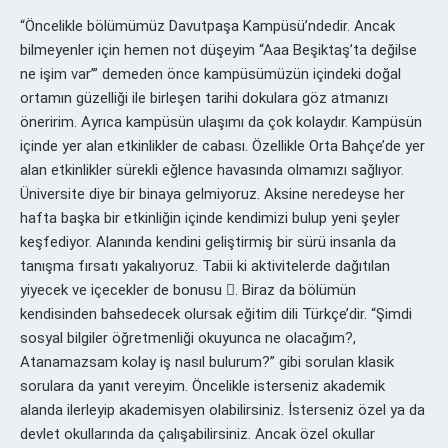
“Öncelikle bölümümüz Davutpaşa Kampüsü’ndedir. Ancak
bilmeyenler için hemen not düşeyim “Aaa Beşiktaş’ta değilse
ne işim var’” demeden önce kampüsümüzün içindeki doğal
ortamın güzelliği ile birleşen tarihi dokulara göz atmanızı
öneririm. Ayrıca kampüsün ulaşımı da çok kolaydır. Kampüsün
içinde yer alan etkinlikler de cabası. Özellikle Orta Bahçe’de yer
alan etkinlikler sürekli eğlence havasında olmamızı sağlıyor.
Üniversite diye bir binaya gelmiyoruz. Aksine neredeyse her
hafta başka bir etkinliğin içinde kendimizi bulup yeni şeyler
keşfediyor. Alanında kendini geliştirmiş bir sürü insanla da
tanışma fırsatı yakalıyoruz. Tabii ki aktivitelerde dağıtılan
yiyecek ve içecekler de bonusu . Biraz da bölümün
kendisinden bahsedecek olursak eğitim dili Türkçe’dir. “Şimdi
sosyal bilgiler öğretmenliği okuyunca ne olacağım?,
Atanamazsam kolay iş nasıl bulurum?” gibi sorulan klasik
sorulara da yanıt vereyim. Öncelikle isterseniz akademik
alanda ilerleyip akademisyen olabilirsiniz. İsterseniz özel ya da
devlet okullarında da çalışabilirsiniz. Ancak özel okullar