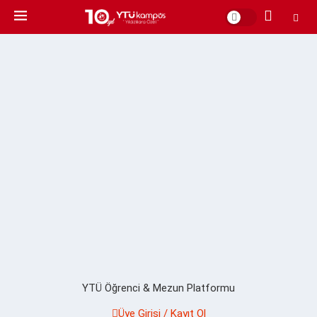
YTÜ Öğrenci & Mezun Platformu
Üye Girişi / Kayıt Ol