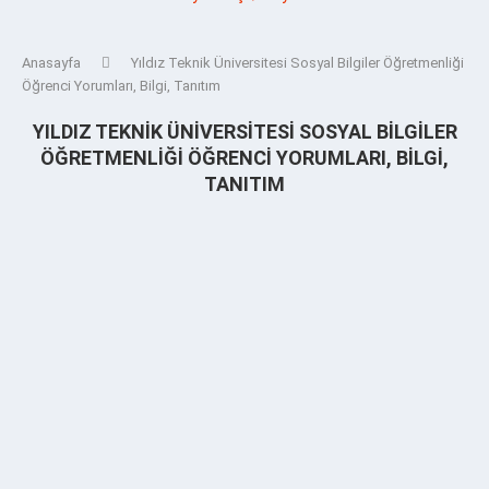
Anasayfa
Yıldız Teknik Üniversitesi Sosyal Bilgiler Öğretmenliği
Öğrenci Yorumları, Bilgi, Tanıtım
YILDIZ TEKNIK ÜNIVERSITESI SOSYAL BILGILER
ÖĞRETMENLIĞI ÖĞRENCI YORUMLARI, BILGI,
TANITIM