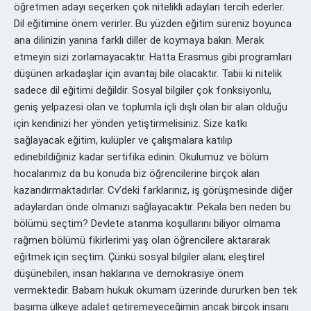
öğretmen adayı seçerken çok nitelikli adayları tercih ederler.
Dil eğitimine önem verirler. Bu yüzden eğitim süreniz boyunca
ana dilinizin yanına farklı diller de koymaya bakın. Merak
etmeyin sizi zorlamayacaktır. Hatta Erasmus gibi programları
düşünen arkadaşlar için avantaj bile olacaktır. Tabii ki nitelik
sadece dil eğitimi değildir. Sosyal bilgiler çok fonksiyonlu,
geniş yelpazesi olan ve toplumla içli dışlı olan bir alan olduğu
için kendinizi her yönden yetiştirmelisiniz. Size katkı
sağlayacak eğitim, kulüpler ve çalışmalara katılıp
edinebildiğiniz kadar sertifika edinin. Okulumuz ve bölüm
hocalarımız da bu konuda biz öğrencilerine birçok alan
kazandırmaktadırlar. Cv’deki farklarınız, iş görüşmesinde diğer
adaylardan önde olmanızı sağlayacaktır. Pekala ben neden bu
bölümü seçtim? Devlete atanma koşullarını biliyor olmama
rağmen bölümü fikirlerimi yaş olan öğrencilere aktararak
eğitmek için seçtim. Çünkü sosyal bilgiler alanı; eleştirel
düşünebilen, insan haklarına ve demokrasiye önem
vermektedir. Babam hukuk okumam üzerinde dururken ben tek
başıma ülkeye adalet getiremeyeceğimin ancak birçok insanı