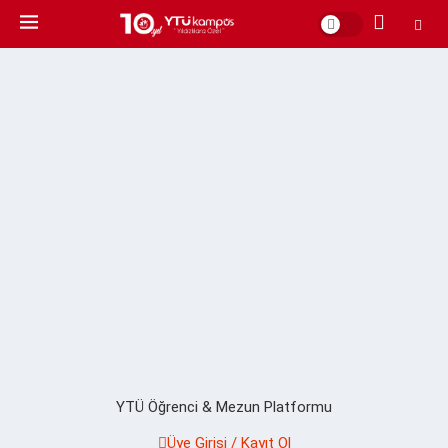
YTÜ Öğrenci & Mezun Platformu
Üye Girişi / Kayıt Ol