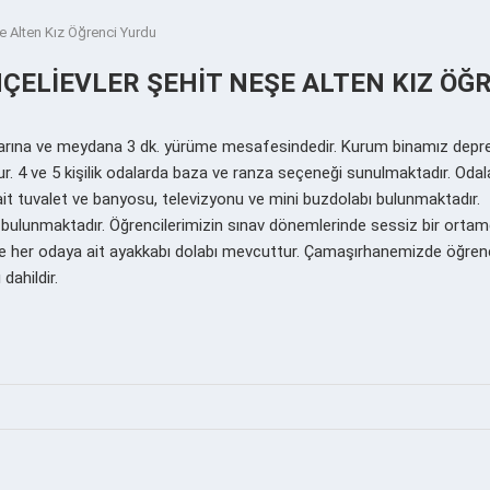
e Alten Kız Öğrenci Yurdu
ÇELIEVLER ŞEHIT NEŞE ALTEN KIZ ÖĞ
rına ve meydana 3 dk. yürüme mesafesindedir. Kurum binamız deprem
tur. 4 ve 5 kişilik odalarda baza ve ranza seçeneği sunulmaktadır. Oda
ait tuvalet ve banyosu, televizyonu ve mini buzdolabı bulunmaktadır. 
bulunmaktadır. Öğrencilerimizin sınav dönemlerinde sessiz bir ortamd
ve her odaya ait ayakkabı dolabı mevcuttur. Çamaşırhanemizde öğrenc
dahildir.