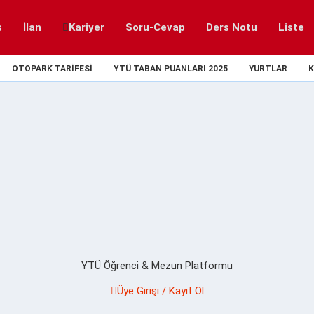
s
İlan
Kariyer
Soru-Cevap
Ders Notu
Liste
OTOPARK TARIFESI
YTÜ TABAN PUANLARI 2025
YURTLAR
K
YTÜ Öğrenci & Mezun Platformu
Üye Girişi / Kayıt Ol