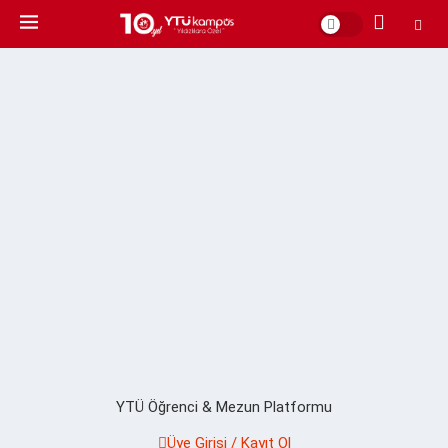
YTÜ Öğrenci & Mezun Platformu
Üye Girişi / Kayıt Ol