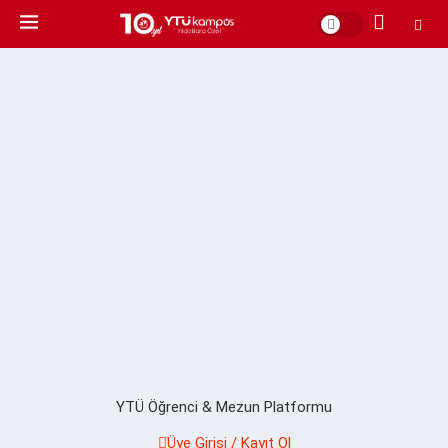
YTÜ Öğrenci & Mezun Platformu
Üye Girişi / Kayıt Ol