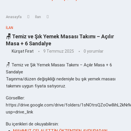
Anasayfa
İlan
İLAN
🪑 Temiz ve Şık Yemek Masası Takımı – Açılır
Masa + 6 Sandalye
Kürşat Fırat
9 Temmuz 2025
0 yorumlar
🪑 Temiz ve Şık Yemek Masası Takımı – Açılır Masa + 6
Sandalye
Taşınma/düzen değişikliği nedeniyle bu şık yemek masası
takımını uygun fiyata satıyoruz.
Görselller:
https://drive.google.com/drive/folders/1sNOtrsQZoOw8ihL2k
usp=drive_link
Bu içerikleri de okuyabilirsin:
MAHMUT CELALETTİN ÖKTEN’DEN AVRUPADAN