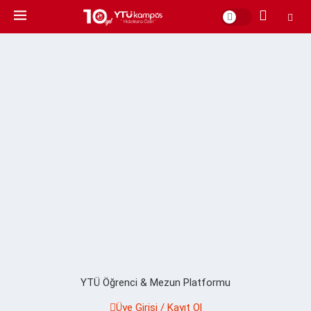
YTÜ Öğrenci & Mezun Platformu
Üye Girişi / Kayıt Ol