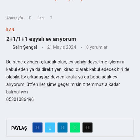
Anasayfa
İlan
İLAN
2+1/1+1 eşyalı ev arıyorum
Selin Şengel
21 Mayıs 2024
0 yorumlar
Bu sene evinden çıkacak olan, ev sahibi devretme işlemini
kabul eden ya da direkt yeni kiracı olarak kabul edecek biri de
olabilir. Ev arkadaşsız devren kiralık ya da boşalacak ev
arıyorum lütfen iletişime geçer misiniz temmuz a kadar
bulmalıyım
05301086496
PAYLAŞ