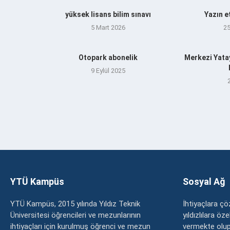
yüksek lisans bilim sınavı
Yazın e
5 Mart 2026
2
Otopark abonelik
Merkezi Yata
9 Eylül 2025
YTÜ Kampüs
Sosyal Ağ
YTÜ Kampüs, 2015 yılında Yıldız Teknik
İhtiyaçlara 
Üniversitesi öğrencileri ve mezunlarının
yıldızlılara ö
ihtiyaçları için kurulmuş öğrenci ve mezun
vermekte olup