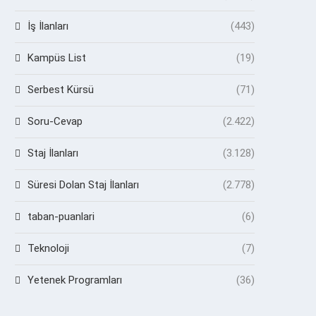
İş İlanları
(443)
Kampüs List
(19)
Serbest Kürsü
(71)
Soru-Cevap
(2.422)
Staj İlanları
(3.128)
Süresi Dolan Staj İlanları
(2.778)
taban-puanlari
(6)
Teknoloji
(7)
Yetenek Programları
(36)