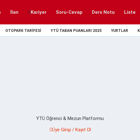
s
İlan
Kariyer
Soru-Cevap
Ders Notu
Liste
OTOPARK TARIFESI
YTÜ TABAN PUANLARI 2025
YURTLAR
K
YTÜ Öğrenci & Mezun Platformu
Üye Girişi / Kayıt Ol