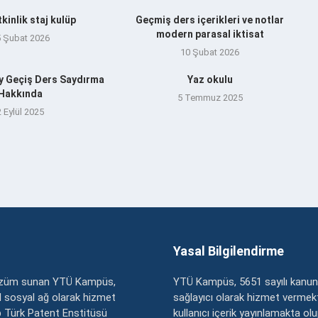
tkinlik staj kulüp
Geçmiş ders içerikleri ve notlar
modern parasal iktisat
5 Şubat 2026
10 Şubat 2026
y Geçiş Ders Saydırma
Yaz okulu
Hakkında
5 Temmuz 2025
2 Eylül 2025
Yasal Bilgilendirme
çözüm sunan YTÜ Kampüs,
YTÜ Kampüs, 5651 sayılı kanun
zel sosyal ağ olarak hizmet
sağlayıcı olarak hizmet vermekt
 Türk Patent Enstitüsü
kullanıcı içerik yayınlamakta ol