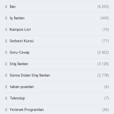
İlan
(6.203)
İş İlanları
(443)
Kampüs List
(19)
Serbest Kürsü
(71)
Soru-Cevap
(2.422)
Staj İlanları
(3.128)
Süresi Dolan Staj İlanları
(2.778)
taban-puanlari
(6)
Teknoloji
(7)
Yetenek Programları
(36)