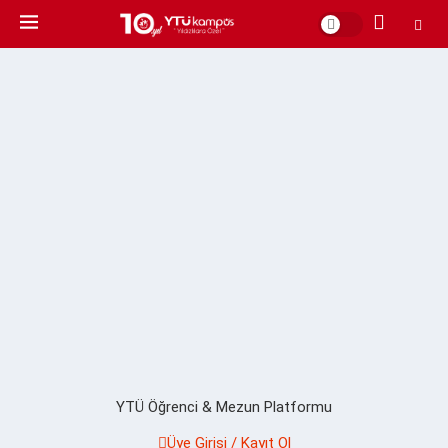
YTÜ Öğrenci & Mezun Platformu
Üye Girişi / Kayıt Ol