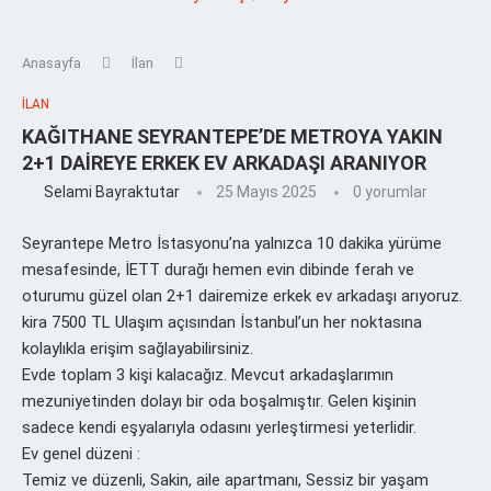
Anasayfa
İlan
İLAN
KAĞITHANE SEYRANTEPE’DE METROYA YAKIN
2+1 DAİREYE ERKEK EV ARKADAŞI ARANIYOR
Selami Bayraktutar
25 Mayıs 2025
0 yorumlar
Seyrantepe Metro İstasyonu’na yalnızca 10 dakika yürüme
mesafesinde, İETT durağı hemen evin dibinde ferah ve
oturumu güzel olan 2+1 dairemize erkek ev arkadaşı arıyoruz.
kira 7500 TL Ulaşım açısından İstanbul’un her noktasına
kolaylıkla erişim sağlayabilirsiniz.
Evde toplam 3 kişi kalacağız. Mevcut arkadaşlarımın
mezuniyetinden dolayı bir oda boşalmıştır. Gelen kişinin
sadece kendi eşyalarıyla odasını yerleştirmesi yeterlidir.
Ev genel düzeni :
Temiz ve düzenli, Sakin, aile apartmanı, Sessiz bir yaşam