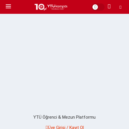
YTÜ Öğrenci & Mezun Platformu
Üye Girişi / Kayıt Ol