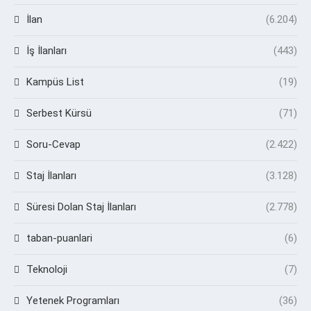
İlan
(6.204)
İş İlanları
(443)
Kampüs List
(19)
Serbest Kürsü
(71)
Soru-Cevap
(2.422)
Staj İlanları
(3.128)
Süresi Dolan Staj İlanları
(2.778)
taban-puanlari
(6)
Teknoloji
(7)
Yetenek Programları
(36)