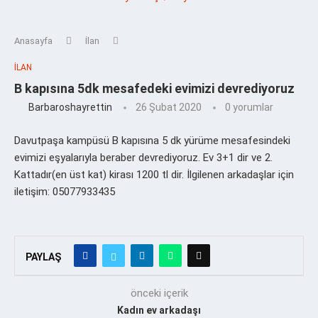
Anasayfa
İlan
İLAN
B kapısına 5dk mesafedeki evimizi devrediyoruz
Barbaroshayrettin
26 Şubat 2020
0 yorumlar
Davutpaşa kampüsü B kapısına 5 dk yürüme mesafesindeki
evimizi eşyalarıyla beraber devrediyoruz. Ev 3+1 dir ve 2.
Kattadır(en üst kat) kirası 1200 tl dir. İlgilenen arkadaşlar için
iletişim: 05077933435
PAYLAŞ
önceki içerik
Kadın ev arkadaşı