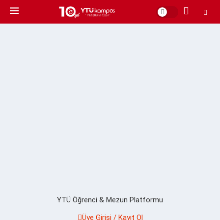
YTÜ Öğrenci & Mezun Platformu
Üye Girişi / Kayıt Ol