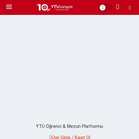
YTÜ Öğrenci & Mezun Platformu
Üye Girişi / Kayıt Ol