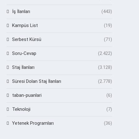
İş İlanları
(443)
Kampüs List
(19)
Serbest Kürsü
(71)
Soru-Cevap
(2.422)
Staj İlanları
(3.128)
Süresi Dolan Staj İlanları
(2.778)
taban-puanlari
(6)
Teknoloji
(7)
Yetenek Programları
(36)