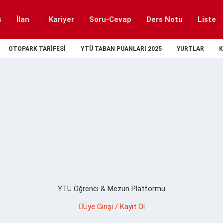
s
İlan
Kariyer
Soru-Cevap
Ders Notu
Liste
OTOPARK TARIFESI
YTÜ TABAN PUANLARI 2025
YURTLAR
K
YTÜ Öğrenci & Mezun Platformu
Üye Girişi / Kayıt Ol