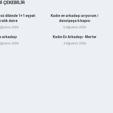
NI ÇEKEBILIR
sü dibinde 1+1 eşyalı
Kadın ev arkadaşı arıyorum /
iralık daire
davutpaşa b kapısı
Ağustos 2026
6 Ağustos 2026
v arkadaşı
Kadın Ev Arkadaşı- Merter
Ağustos 2026
4 Ağustos 2026