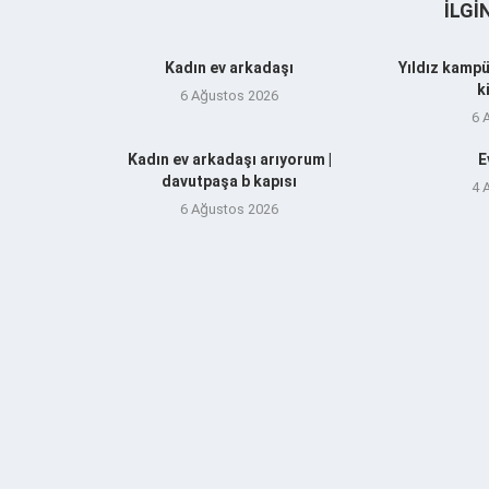
İLGI
Kadın ev arkadaşı
Yıldız kampü
k
6 Ağustos 2026
6 
Kadın ev arkadaşı arıyorum |
E
davutpaşa b kapısı
4 
6 Ağustos 2026