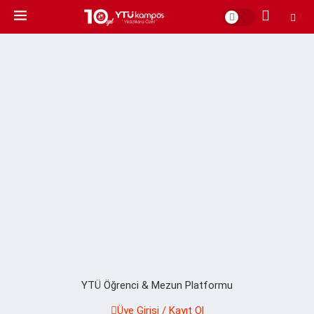
YTÜ Öğrenci & Mezun Platformu
Üye Girişi / Kayıt Ol