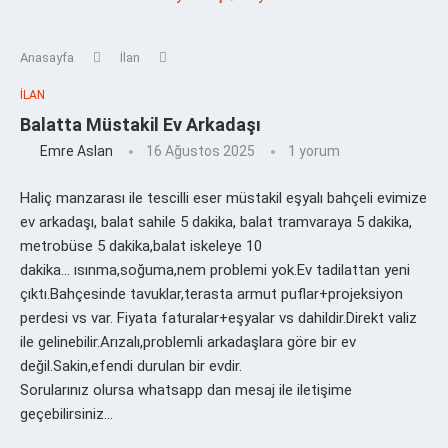
Anasayfa
İlan
İLAN
Balatta Müstakil Ev Arkadaşı
Emre Aslan
16 Ağustos 2025
1 yorum
Haliç manzarası ile tescilli eser müstakil eşyalı bahçeli evimize
ev arkadaşı, balat sahile 5 dakika, balat tramvaraya 5 dakika,
metrobüse 5 dakika,balat iskeleye 10
dakika… ısınma,soğuma,nem problemi yok.Ev tadilattan yeni
çıktı.Bahçesinde tavuklar,terasta armut puflar+projeksiyon
perdesi vs var. Fiyata faturalar+eşyalar vs dahildir.Direkt valiz
ile gelinebilir.Arızalı,problemli arkadaşlara göre bir ev
değil.Sakin,efendi durulan bir evdir.
Sorularınız olursa whatsapp dan mesaj ile iletişime
geçebilirsiniz…