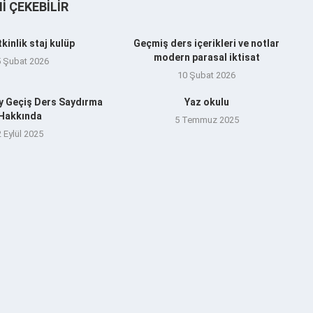
NI ÇEKEBILIR
tkinlik staj kulüp
Geçmiş ders içerikleri ve notlar
modern parasal iktisat
5 Şubat 2026
10 Şubat 2026
y Geçiş Ders Saydırma
Yaz okulu
Hakkında
5 Temmuz 2025
2 Eylül 2025