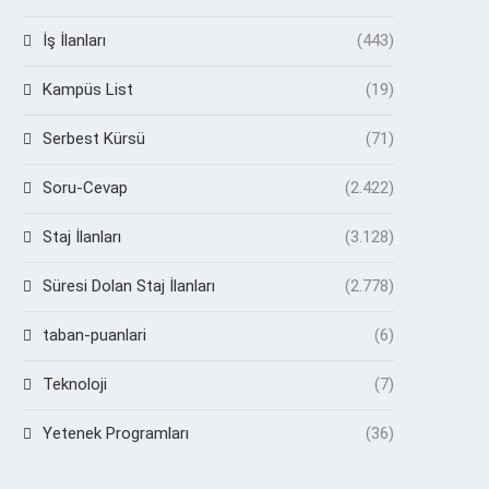
İş İlanları
(443)
Kampüs List
(19)
Serbest Kürsü
(71)
Soru-Cevap
(2.422)
Staj İlanları
(3.128)
Süresi Dolan Staj İlanları
(2.778)
taban-puanlari
(6)
Teknoloji
(7)
Yetenek Programları
(36)