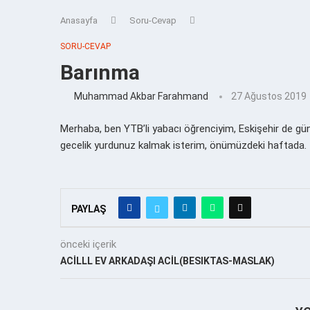
Anasayfa
Soru-Cevap
SORU-CEVAP
Barınma
Muhammad Akbar Farahmand
27 Ağustos 2019
Merhaba, ben YTB’li yabacı öğrenciyim, Eskişehir de gü
gecelik yurdunuz kalmak isterim, önümüzdeki haftada.
PAYLAŞ
önceki içerik
ACİLLL EV ARKADAŞI ACİL(BESIKTAS-MASLAK)