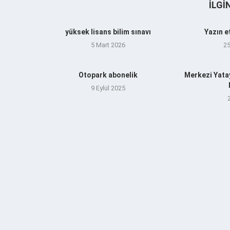
İLGI
yüksek lisans bilim sınavı
Yazın e
5 Mart 2026
2
Otopark abonelik
Merkezi Yata
9 Eylül 2025