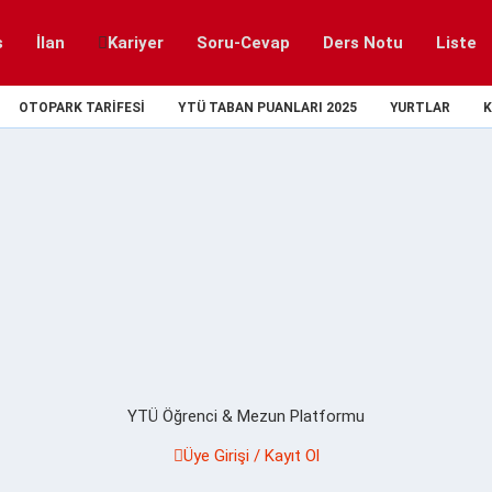
s
İlan
Kariyer
Soru-Cevap
Ders Notu
Liste
OTOPARK TARIFESI
YTÜ TABAN PUANLARI 2025
YURTLAR
K
YTÜ Öğrenci & Mezun Platformu
Üye Girişi / Kayıt Ol