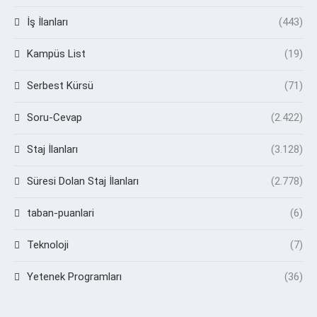
İş İlanları
(443)
Kampüs List
(19)
Serbest Kürsü
(71)
Soru-Cevap
(2.422)
Staj İlanları
(3.128)
Süresi Dolan Staj İlanları
(2.778)
taban-puanlari
(6)
Teknoloji
(7)
Yetenek Programları
(36)