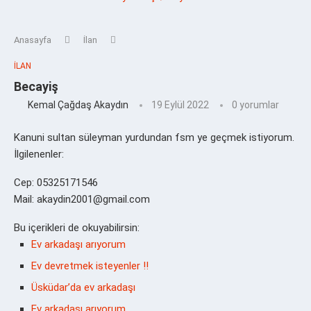
Anasayfa
İlan
İLAN
Becayiş
Kemal Çağdaş Akaydın
19 Eylül 2022
0 yorumlar
Kanuni sultan süleyman yurdundan fsm ye geçmek istiyorum.
İlgilenenler:
Cep: 05325171546
Mail: akaydin2001@gmail.com
Bu içerikleri de okuyabilirsin:
Ev arkadaşı arıyorum
Ev devretmek isteyenler !!
Üsküdar’da ev arkadaşı
Ev arkadaşı arıyorum