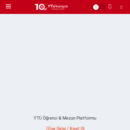
YTÜ Öğrenci & Mezun Platformu
Üye Girişi / Kayıt Ol