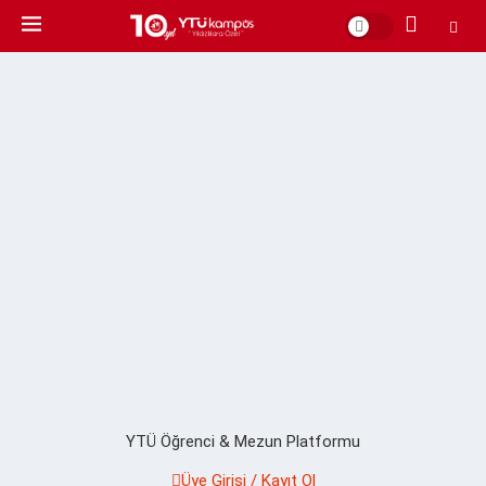
YTÜ Öğrenci & Mezun Platformu
Üye Girişi / Kayıt Ol