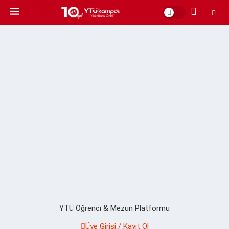
YTÜ Öğrenci & Mezun Platformu
Üye Girişi / Kayıt Ol