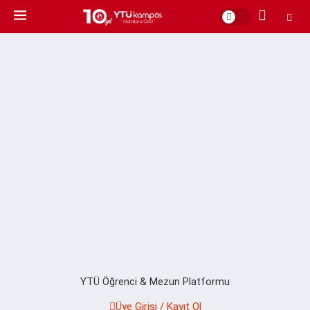
YTÜ Öğrenci & Mezun Platformu
Üye Girişi / Kayıt Ol