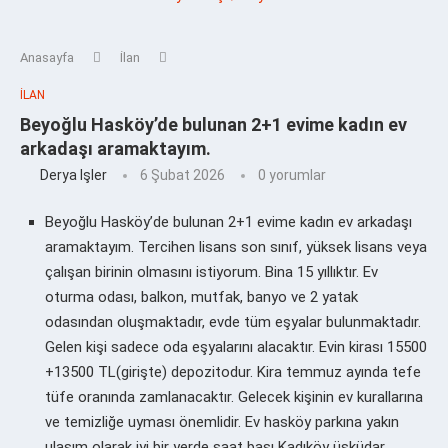
Anasayfa
İlan
İLAN
Beyoğlu Hasköy’de bulunan 2+1 evime kadın ev
arkadaşı aramaktayım.
Derya Işler
6 Şubat 2026
0 yorumlar
Beyoğlu Hasköy’de bulunan 2+1 evime kadın ev arkadaşı
aramaktayım. Tercihen lisans son sınıf, yüksek lisans veya
çalışan birinin olmasını istiyorum. Bina 15 yıllıktır. Ev
oturma odası, balkon, mutfak, banyo ve 2 yatak
odasından oluşmaktadır, evde tüm eşyalar bulunmaktadır.
Gelen kişi sadece oda eşyalarını alacaktır. Evin kirası 15500
+13500 TL(girişte) depozitodur. Kira temmuz ayında tefe
tüfe oranında zamlanacaktır. Gelecek kişinin ev kurallarına
ve temizliğe uyması önemlidir. Ev hasköy parkına yakın
ulaşım olarak iyi bir yerde saat başı Kadıköy üsküdar