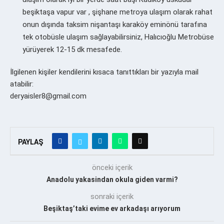
beşiktaşa vapur var , şişhane metroya ulaşım olarak rahat
onun dışında taksim nişantaşı karaköy eminönü tarafına
tek otobüsle ulaşım sağlayabilirsiniz, Halıcıoğlu Metrobüse
yürüyerek 12-15 dk mesafede.
İlgilenen kişiler kendilerini kısaca tanıttıkları bir yazıyla mail
atabilir:
deryaisler8@gmail.com
PAYLAŞ
önceki içerik
Anadolu yakasindan okula giden varmi?
sonraki içerik
Beşiktaş’taki evime ev arkadaşı arıyorum