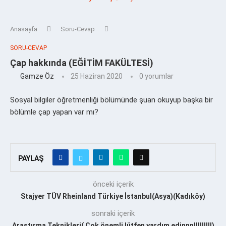
Anasayfa
Soru-Cevap
SORU-CEVAP
Çap hakkında (EĞİTİM FAKÜLTESİ)
Gamze Öz
25 Haziran 2020
0 yorumlar
Sosyal bilgiler öğretmenliği bölümünde şuan okuyup başka bir
bölümle çap yapan var mı?
PAYLAŞ
önceki içerik
Stajyer TÜV Rheinland Türkiye İstanbul(Asya)(Kadıköy)
sonraki içerik
Araştırma Teknikleri( Çok önemli lütfen yardım edinnn!!!!!!!!!)