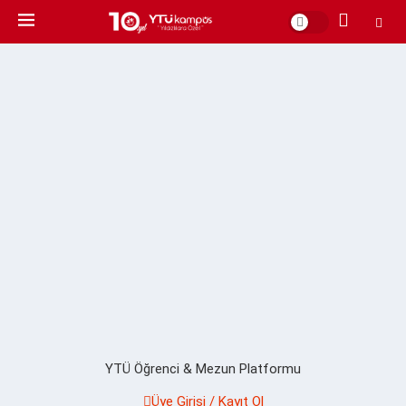
YTÜ Öğrenci & Mezun Platformu
Üye Girişi / Kayıt Ol