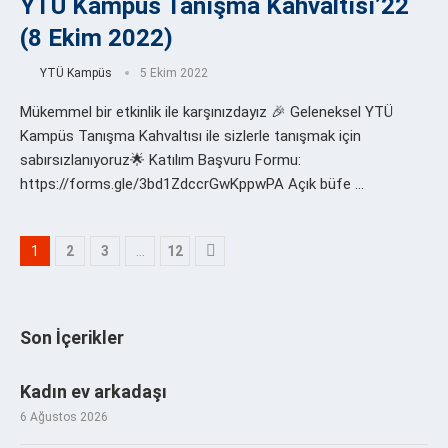
YTÜ Kampüs Tanışma Kahvaltısı’22
(8 Ekim 2022)
YTÜ Kampüs
5 Ekim 2022
Mükemmel bir etkinlik ile karşınızdayız 🎉 Geleneksel YTÜ
Kampüs Tanışma Kahvaltısı ile sizlerle tanışmak için
sabırsızlanıyoruz🌟 Katılım Başvuru Formu:
https://forms.gle/3bd1ZdccrGwKppwPA Açık büfe …
1
2
3
…
12
Son İçerikler
Kadın ev arkadaşı
6 Ağustos 2026