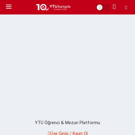
YTÜ Öğrenci & Mezun Platformu
Üye Girişi / Kayıt Ol