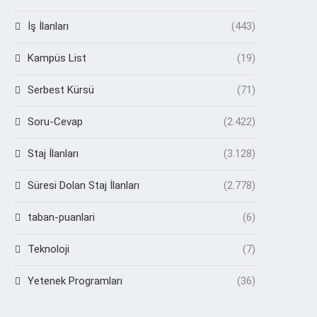
İş İlanları
(443)
Kampüs List
(19)
Serbest Kürsü
(71)
Soru-Cevap
(2.422)
Staj İlanları
(3.128)
Süresi Dolan Staj İlanları
(2.778)
taban-puanlari
(6)
Teknoloji
(7)
Yetenek Programları
(36)