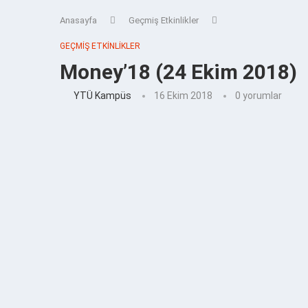
Anasayfa
Geçmiş Etkinlikler
GEÇMIŞ ETKINLIKLER
Money’18 (24 Ekim 2018)
YTÜ Kampüs
16 Ekim 2018
0 yorumlar