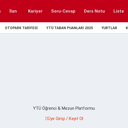
s
İlan
Kariyer
Soru-Cevap
Ders Notu
Liste
OTOPARK TARIFESI
YTÜ TABAN PUANLARI 2025
YURTLAR
K
YTÜ Öğrenci & Mezun Platformu
Üye Girişi / Kayıt Ol