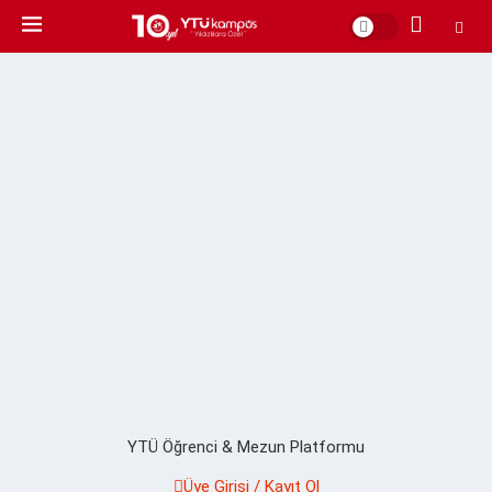
YTÜ Öğrenci & Mezun Platformu
Üye Girişi / Kayıt Ol