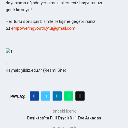
dayanışma ağında yer almak isterseniz başvurunuzu
geciktirmeyin!
Her türlü soru için bizimle iletişime geçebilirsiniz:
📧
empoweringyouth.ytu@gmail.com
1
Kaynak: yildiz.edu.tr (Resmi Site)
PAYLAŞ
önceki içerik
Beşiktaş’ta Full Eşyalı 3+1 Eve Arkadaş
sonraki içerik