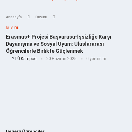
Anasayfa
Duyuru
DUYURU
Erasmus+ Projesi Başvurusu-İşsizliğe Karşı
Dayanışma ve Sosyal Uyum: Uluslararası
Öğrencilerle Birlikte Güçlenmek
YTÜ Kampüs
20 Haziran 2025
0 yorumlar
Değerli Öğrenciler,