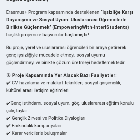
Erasmus+ Programı kapsamında desteklenen
“İşsizliğe Karşı
Dayanışma ve Sosyal Uyum: Uluslararası Öğrencilerle
Birlikte Güçlenmek”
(
EmpoweringWith-InterlStudents
)
başlıklı projemize başvurular başlamıştır!
Bu proje, yerel ve uluslararası öğrencileri bir araya getirerek
genç işsizliğiyle mücadele etmeyi, sosyal uyumu
güçlendirmeyi ve birlikte çözüm üretmeyi hedeflemektedir.
🎯
Proje Kapsamında Yer Alacak Bazı Faaliyetler:
✔️ CV hazırlama ve mülakat teknikleri, sosyal girişimcilik,
kültürel arası iletişim eğitimleri
✔️Genç istihdamı, sosyal uyum, göç, uluslararası eğitim konulu
çalıştaylar
✔️ Gençlik Zirvesi ve Politika Diyalogları
✔️ Farkındalık kampanyaları
✔️ Karar vericilerle buluşmalar