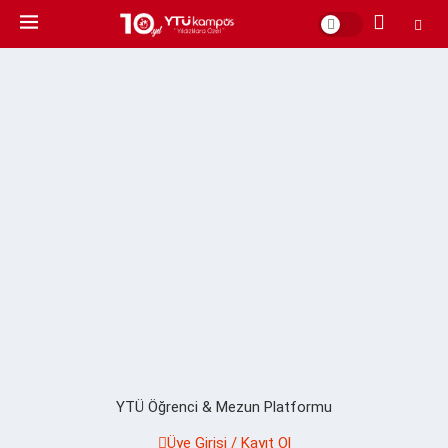
YTÜ Öğrenci & Mezun Platformu
Üye Girişi / Kayıt Ol