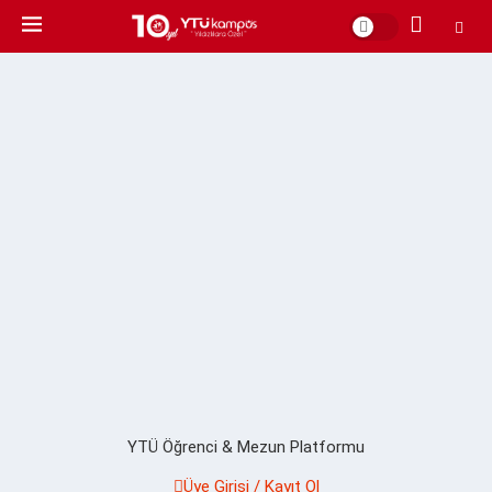
YTÜ Öğrenci & Mezun Platformu
Üye Girişi / Kayıt Ol