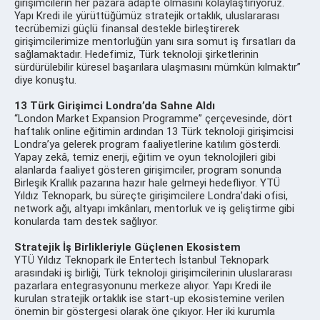
girişimcilerin her pazara adapte olmasını kolaylaştırıyoruz.
Yapı Kredi ile yürüttüğümüz stratejik ortaklık, uluslararası
tecrübemizi güçlü finansal destekle birleştirerek
girişimcilerimize mentorluğün yanı sıra somut iş fırsatları da
sağlamaktadır. Hedefimiz, Türk teknoloji şirketlerinin
sürdürülebilir küresel başarılara ulaşmasını mümkün kılmaktır”
diye konuştu.
13 Türk Girişimci Londra’da Sahne Aldı
“London Market Expansion Programme” çerçevesinde, dört
haftalık online eğitimin ardından 13 Türk teknoloji girişimcisi
Londra’ya gelerek program faaliyetlerine katılım gösterdi.
Yapay zekâ, temiz enerji, eğitim ve oyun teknolojileri gibi
alanlarda faaliyet gösteren girişimciler, program sonunda
Birleşik Krallık pazarına hazır hale gelmeyi hedefliyor. YTÜ
Yıldız Teknopark, bu süreçte girişimcilere Londra’daki ofisi,
network ağı, altyapı imkânları, mentorluk ve iş geliştirme gibi
konularda tam destek sağlıyor.
Stratejik İş Birlikleriyle Güçlenen Ekosistem
YTÜ Yıldız Teknopark ile Entertech İstanbul Teknopark
arasındaki iş birliği, Türk teknoloji girişimcilerinin uluslararası
pazarlara entegrasyonunu merkeze alıyor. Yapı Kredi ile
kurulan stratejik ortaklık ise start-up ekosistemine verilen
önemin bir göstergesi olarak öne çıkıyor. Her iki kurumla