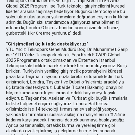
Teknopark olarak destek verdiğimiz Yapı Kredi’nin FRWRD
Global 2025 Programı ise Türk teknoloji girişimcilerini küresel
liderler arasına taşımayı hedefliyor. Bugünkü Demoday ise bu
yolculukta uluslararası yatırımcılara doğrudan erişimin kritik bir
adımıdır. Bugün sizi standımızda ağırlıyoruz ama bilmenizi
isterim ki, Londra Ofisimiz bundan sonra sizin de ofisiniz,
gurbetteki fikir üretme yurdunuz” dedi.
“Girişimcileri üç kıtada destekliyoruz”
YTÜ Yıldız Teknopark Genel Müdürü Doç. Dr. Muhammet Garip
ise “YTÜ Yıldız Teknopark olarak, Yapı Kredi FRWRD Global
2025 Programına ortak olmaktan ve Entertech İstanbul
Teknopark ile birlikte hareket etmekten onur duyuyoruz. Bu iş
birlikleri, Türkiye’nin yenilikçi girişimcilik potansiyelini küresel
pazarlara taşıma misyonumuzla birebir örtüşmektedir. Türk
girişimcileri, Londra, Taşkent ve Dubai ofislerimiz aracılığıyla
üç kıtada destekliyoruz. Dubai’de Ticaret Bakanlığı onaylı bir
bilişim kümesi yürütüyor, ihracat odaklı büyümeyi teşvik
ediyoruz. Taşkent’te, Aselsan ve Türksat gibi büyük firmalarla
birlikte bölgesel erişim sağlıyoruz. Londra Battersea
ofisimizde ise 14 teknoloji firmasına ev sahipliği yapıyor,
yakında bu firmalara uluslararasılaşma maliyetlerinin %75’ine
kadarını karşılayacak finansal destek sunmaya başlayacağız.
Ayrıca pazar analizi, ortaklık kurma ve yerelleştirme gibi
alanlarda özelleştirilmiş iş geliştirme hizmetleri sunarak