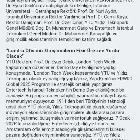
Dr. Eyüp Debik’in ev sahipliğindeki etkinliğe, İstanbul
Üniversitesi – Cerrahpaşa Rektörü Prof. Dr. Nuri Aydın,
İstanbul Üniversitesi Rektör Yardımcısı Prof. Dr. Cemil Kaya,
Rektör Danışmanı Prof. Dr. Özer Çınar, YTÜ Yıldız Teknopark
Genel Müdürü Doç. Dr. Muhammet Garip ve Entertech İstanbul
Teknokent Genel Müdürü Dr. Muhammet Kasapoğlu ve
girişimcilik ekosisteminin temsilcileri katılım sağladı.
“Londra Ofisimiz Girişimcilerin Fikir Üretme Yurdu
Olacak”
YTÜ Rektörü Prof. Dr. Eyüp Debik, London Tech Week
kapsamında düzenlenen Demo Day etkinliğinde yaptığı
konuşmada, “London Tech Week kapsamında YTÜ ve Yıldız
Teknopark olarak ev sahipliği yaptığımız, Yapı Kredi’nin FRWRD
Global 2025 Programı ile stratejik ortaklık yaptığımız
Entertech İstanbul Teknokent’in Demo Day etkinliğinde bir
aradayız. Bu programa ev sahipliği yapmaktan dolayı büyük
memnuniyet duyuyoruz. 1911’den beri Türkiye’nin teknoloji
üssü olan YTÜ olarak, Yıldız Teknopark ile oluşturduğumuz
inovasyon ekosisteminde girişimcilere uluslararası pazara
erişim, yatırımcı buluşmaları ve mentorluk sağlıyoruz. 7 Ocak
2025’te imzaladığımız Entertech iş birliğiyle Londra ve
Amsterdam ofislerimiz aracılığıyla girişimcilerimizi küresel
pazara doğrudan erişim imkânı sunacağız. YTÜ ve Yıldız