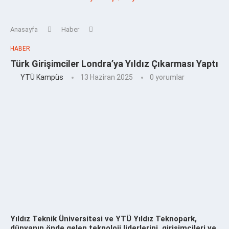
Anasayfa
Haber
HABER
Türk Girişimciler Londra’ya Yıldız Çıkarması Yaptı
YTÜ Kampüs
13 Haziran 2025
0 yorumlar
Yıldız Teknik Üniversitesi ve YTÜ Yıldız Teknopark,
dünyanın önde gelen teknoloji liderlerini, girişimcileri ve