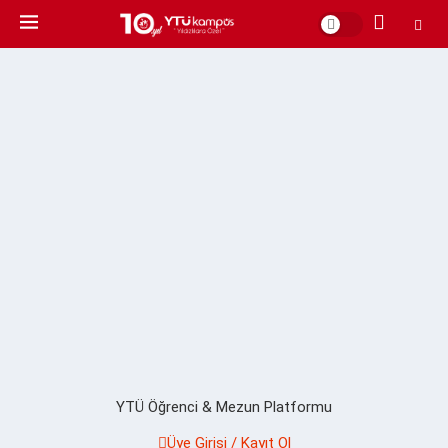
YTÜ Öğrenci & Mezun Platformu
Üye Girişi / Kayıt Ol