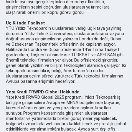
birlikte ayrı ayrı gerçekleştirilen demoday etkinlikleri,
girişimcilerin sesini doğrudan uluslararası yatırımcılara
ulaştırarak önemli bir köprü görevi gördü.
Üç Kıtada Faaliyet
YTÜ Yıldız Teknopark’ın uluslararası varlığı üç kıtaya yayılmış
durumda. Yıldız Teknik Üniversitesi, uluslararasılaşma vizyonu
doğrultusunda girişimcilerine yalnızca Londra’da değil, Dubai
ve Özbekistan Taşkent’teki ofislerinin de kapılarını açıyor.
Halihazırda Londra ve Dubai ofislerinde 14’er firma faaliyet
gösterirken, Taşkent ofisinde ise TÜRKSAT ve ASELSAN gibi
önemli teknoloji firmaları yer alıyor. Bu ofislerdeki şirketler,
genel olarak yazılım ve bilişim teknolojileri alanında çalışıyor. İki
teknopark arasındaki iş birliği, Amsterdam’da da bir
uluslararası açılım süreci yürüterek Türk teknoloji firmalarının
Avrupa pazarına erişimini hedefliyor.
Yapı Kredi FRWRD Global Hakkında
Yapı Kredi FRWRD Global 2025 programı, Yıldız Teknopark iş
birliğiyle girişimcilere Avrupa ve MENA bölgelerinde büyüme,
küresel ağlara erişim ve yeni pazarlara açılma fırsatları
sunuyor. Program kapsamında girişimler, uluslararası
mentorlar ve yatırımcılarla birebir görüşmeler yapabilecek,
bölgesel uzmanlarla webinarlara katılabilecek ve prestijli global
etkinliklerde yer alma imkânı bulacak. Ayrıca yurt dışı ofis