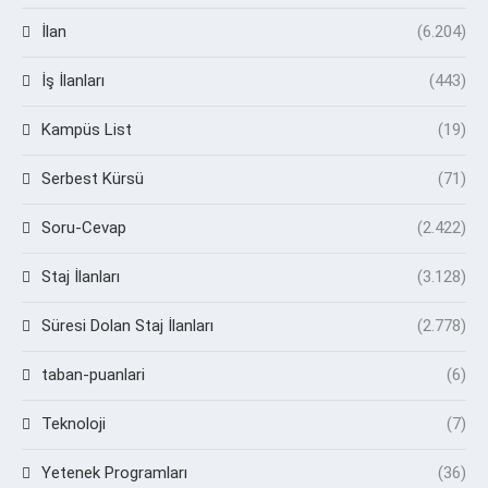
İlan
(6.204)
İş İlanları
(443)
Kampüs List
(19)
Serbest Kürsü
(71)
Soru-Cevap
(2.422)
Staj İlanları
(3.128)
Süresi Dolan Staj İlanları
(2.778)
taban-puanlari
(6)
Teknoloji
(7)
Yetenek Programları
(36)