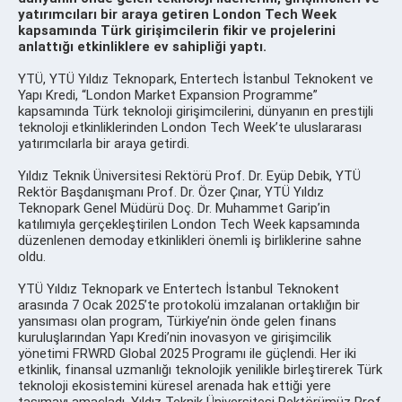
yatırımcıları bir araya getiren London Tech Week
kapsamında Türk girişimcilerin fikir ve projelerini
anlattığı etkinliklere ev sahipliği yaptı.
YTÜ, YTÜ Yıldız Teknopark, Entertech İstanbul Teknokent ve
Yapı Kredi, “London Market Expansion Programme”
kapsamında Türk teknoloji girişimcilerini, dünyanın en prestijli
teknoloji etkinliklerinden London Tech Week’te uluslararası
yatırımcılarla bir araya getirdi.
Yıldız Teknik Üniversitesi Rektörü Prof. Dr. Eyüp Debik, YTÜ
Rektör Başdanışmanı Prof. Dr. Özer Çınar, YTÜ Yıldız
Teknopark Genel Müdürü Doç. Dr. Muhammet Garip’in
katılımıyla gerçekleştirilen London Tech Week kapsamında
düzenlenen demoday etkinlikleri önemli iş birliklerine sahne
oldu.
YTÜ Yıldız Teknopark ve Entertech İstanbul Teknokent
arasında 7 Ocak 2025’te protokolü imzalanan ortaklığın bir
yansıması olan program, Türkiye’nin önde gelen finans
kuruluşlarından Yapı Kredi’nin inovasyon ve girişimcilik
yönetimi FRWRD Global 2025 Programı ile güçlendi. Her iki
etkinlik, finansal uzmanlığı teknolojik yenilikle birleştirerek Türk
teknoloji ekosistemini küresel arenada hak ettiği yere
taşımayı amaçladı. Yıldız Teknik Üniversitesi Rektörümüz Prof.