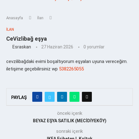
Anasayfa
İlan
İLAN
CeVizlibağ eşya
Esraskan
27 Haziran 2026
0 yorumlar
cevzilibağdaki evimi boşaltıyorum eşyaları uyuna vereceğim.
iletişime geçebilirsiniz wp
5382265055
PAYLAŞ
önceki içerik
BEYAZ EŞYA SATILIK (MECİDİYEKÖY)
sonraki içerik
IKEA Friheten L Koltuk