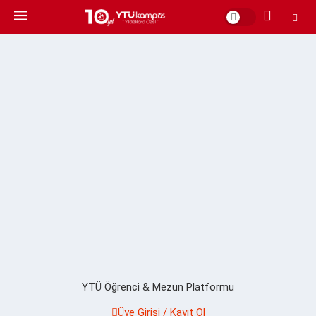
YTÜ Öğrenci & Mezun Platformu
Üye Girişi / Kayıt Ol