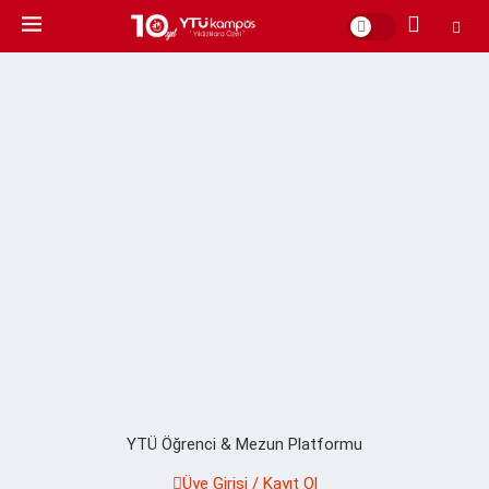
YTÜ Öğrenci & Mezun Platformu
Üye Girişi / Kayıt Ol