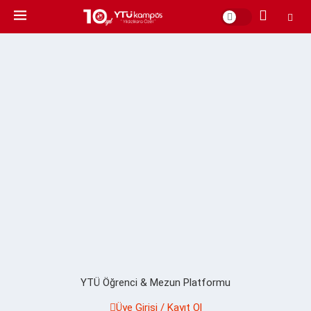
YTÜ Öğrenci & Mezun Platformu
Üye Girişi / Kayıt Ol