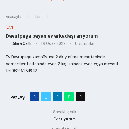
Anasayfa
İlan
İLAN
Davutpaşa bayan ev arkadaşı arıyorum
Dilara Çatlı
19 Ocak 2022
0 yorumlar
Ev Davutpaşa kampüsüne 2 dk yürüme mesafesinde
cömertkent sitesinde evde 2 kişi kalacak evde eşya mevcut
tel.05396154942
PAYLAŞ
önceki içerik
Ev ariyorum
sonraki içerik