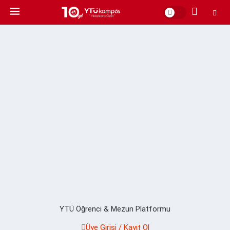
YTÜ Öğrenci & Mezun Platformu
Üye Girişi / Kayıt Ol