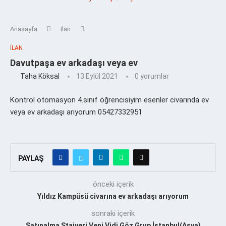
Anasayfa
İlan
İLAN
Davutpaşa ev arkadaşı veya ev
Taha Köksal
13 Eylül 2021
0 yorumlar
Kontrol otomasyon 4.sınıf öğrencisiyim esenler civarında ev
veya ev arkadaşı arıyorum 05427332951
PAYLAŞ
önceki içerik
Yıldız Kampüsü civarına ev arkadaşı arıyorum
sonraki içerik
Satınalma Stajyeri Veni Vidi Göz Grup İstanbul(Asya)