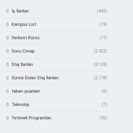
İş İlanları
(443)
Kampüs List
(19)
Serbest Kürsü
(71)
Soru-Cevap
(2.422)
Staj İlanları
(3.128)
Süresi Dolan Staj İlanları
(2.778)
taban-puanlari
(6)
Teknoloji
(7)
Yetenek Programları
(36)