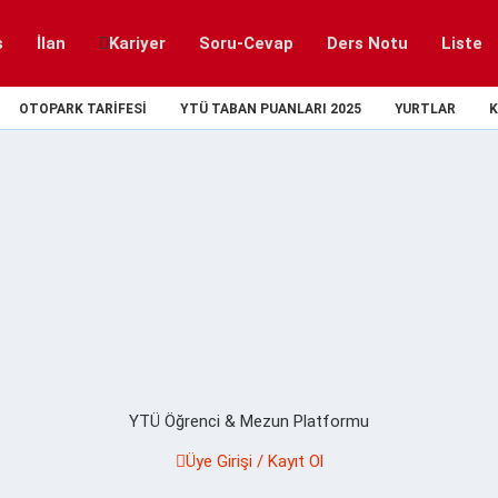
s
İlan
Kariyer
Soru-Cevap
Ders Notu
Liste
OTOPARK TARIFESI
YTÜ TABAN PUANLARI 2025
YURTLAR
K
YTÜ Öğrenci & Mezun Platformu
Üye Girişi / Kayıt Ol