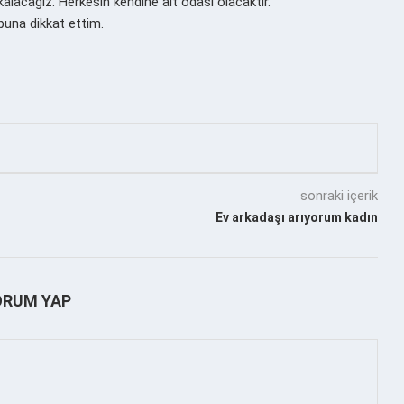
 kalacağız. Herkesin kendine ait odası olacaktır.
 buna dikkat ettim.
sonraki içerik
Ev arkadaşı arıyorum kadın
ORUM YAP