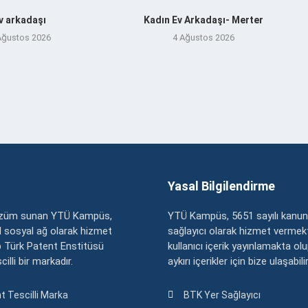
v arkadaşı
Kadın Ev Arkadaşı- Merter
Ağustos 2026
4 Ağustos 2026
Yasal Bilgilendirme
çözüm sunan YTÜ Kampüs,
YTÜ Kampüs, 5651 sayılı kanun
zel sosyal ağ olarak hizmet
sağlayıcı olarak hizmet vermekt
 Türk Patent Enstitüsü
kullanıcı içerik yayınlamakta ol
illi bir markadır.
aykırı içerikler için bize ulaşabili
t Tescilli Marka
BTK Yer Sağlayıcı