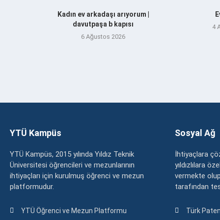
Kadın ev arkadaşı arıyorum |
E
davutpaşa b kapısı
4 
6 Ağustos 2026
YTÜ Kampüs
Sosyal Ağ
YTÜ Kampüs, 2015 yılında Yıldız Teknik
İhtiyaçlara 
Üniversitesi öğrencileri ve mezunlarının
yıldızlılara ö
ihtiyaçları için kurulmuş öğrenci ve mezun
vermekte olup
platformudur.
tarafından tesc
YTÜ Öğrenci ve Mezun Platformu
Türk Paten