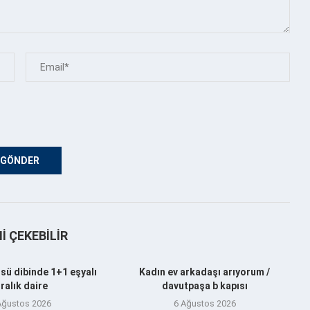
NI ÇEKEBILIR
sü dibinde 1+1 eşyalı
Kadın ev arkadaşı arıyorum /
iralık daire
davutpaşa b kapısı
Ağustos 2026
6 Ağustos 2026