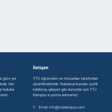
İletişim
a göre yer
YTÜ öğrencileri ve mezunları tarafından
edir. Her
yönetilmektedir. Hukuksal konular, içerik
up hukuka
kaldırma, şikayet gibi durumlar için YTÜ
rsiniz.
Kampüs e-posta adresimiz:
Email: info@ytukampus.com