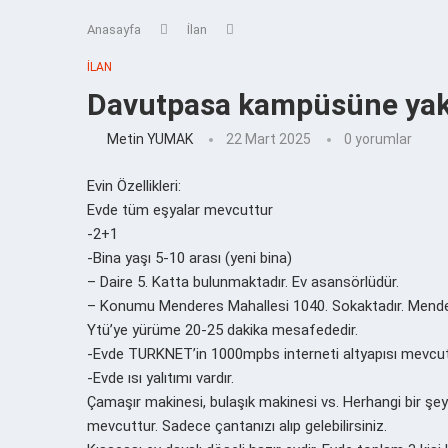
Anasayfa
İlan
İLAN
Davutpasa kampüsüne yak
Metin YUMAK
22 Mart 2025
0 yorumlar
Evin Özellikleri:
Evde tüm eşyalar mevcuttur
-2+1
-Bina yaşı 5-10 arası (yeni bina)
– Daire 5. Katta bulunmaktadır. Ev asansörlüdür.
– Konumu Menderes Mahallesi 1040. Sokaktadır. Mender
Ytü’ye yürüme 20-25 dakika mesafededir.
-Evde TURKNET’in 1000mpbs interneti altyapısı mevcut
-Evde ısı yalıtımı vardır.
Çamaşır makinesi, bulaşık makinesi vs. Herhangi bir şey
mevcuttur. Sadece çantanızı alıp gelebilirsiniz.