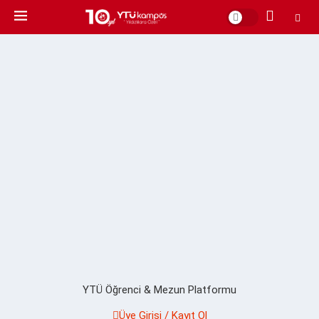
YTÜ Öğrenci & Mezun Platformu
Üye Girişi / Kayıt Ol