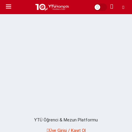
YTÜ Öğrenci & Mezun Platformu
Üye Girişi / Kayıt Ol