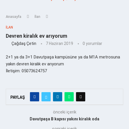
Anasayfa
İlan
İLAN
Devren kiralık ev arıyorum
Çağdaş Çetin
7 Haziran 2019
0 yorumlar
2+1 ya da 3+1 Davutpaşa kampüsüne ya da M1A metrosuna
yakın devren kiralık ev arıyorum
İletişim: 05073624757
PAYLAŞ
önceki içerik
Davutpaşa B kapısı yakını kiralık oda
sonraki içerik