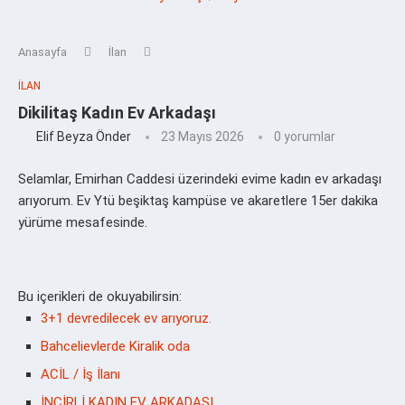
Anasayfa
İlan
İLAN
Dikilitaş Kadın Ev Arkadaşı
Elif Beyza Önder
23 Mayıs 2026
0 yorumlar
Selamlar, Emirhan Caddesi üzerindeki evime kadın ev arkadaşı
arıyorum. Ev Ytü beşiktaş kampüse ve akaretlere 15er dakika
yürüme mesafesinde.
Bu içerikleri de okuyabilirsin:
3+1 devredilecek ev arıyoruz.
Bahcelievlerde Kiralik oda
ACİL / İş İlanı
İNCİRLİ KADIN EV ARKADAŞI