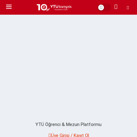
YTÜ Öğrenci & Mezun Platformu
Üye Girişi / Kayıt Ol