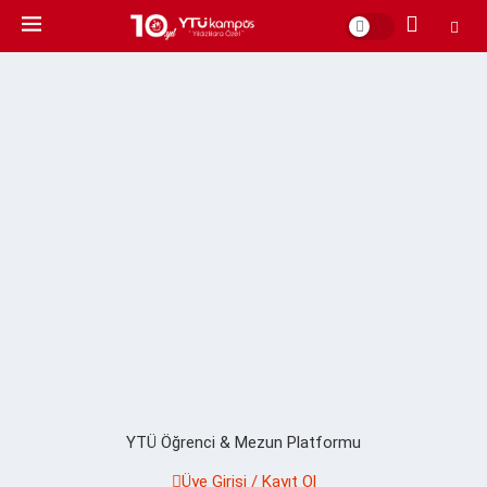
YTÜ Öğrenci & Mezun Platformu
Üye Girişi / Kayıt Ol